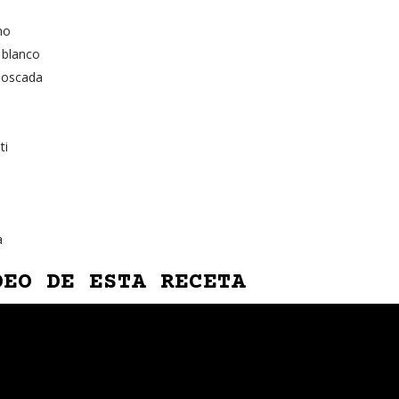
no
 blanco
moscada
ti
a
DEO DE ESTA RECETA