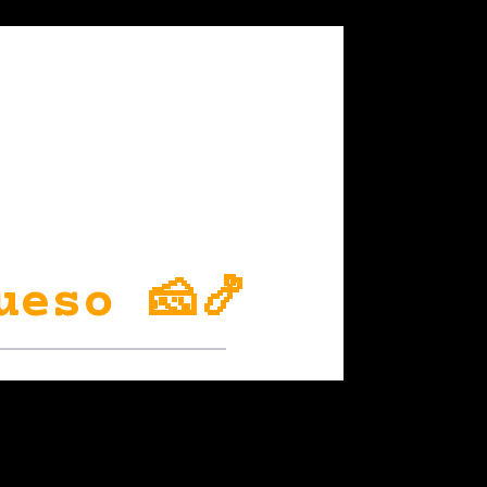
ueso 🧀🍤