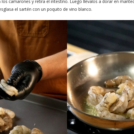
los camarones y retira el intestino. Luego llévalos a dorar en mantequ
desglasa el sartén con un poquito de vino blanco.