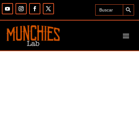
Search Button
Search
for: