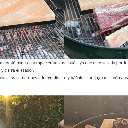
ne por 40 minutos a tapa cerrada, después, ya que esté sellada por fue
y cierra el asador.
loca los camarones a fuego directo y báñalos con jugo de limón amari