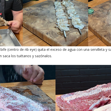
bife (centro de rib eye) quita el exceso de agua con una servilleta y 
 saca los tuétanos y sazónalos.