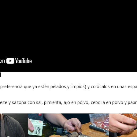
N
preferencia que ya estén pelados y limpios) y colócalos en unas es
te y sazona con sal, pimienta, ajo en polvo, cebolla en polvo y papr