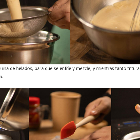
uina de helados, para que se enfríe y mezcle, y mientras tanto tritura
a.