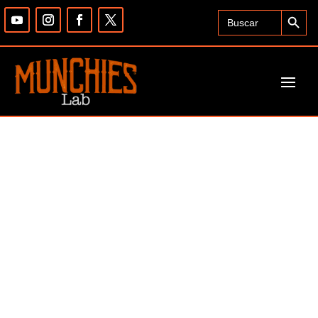
Search Button
Search
for: