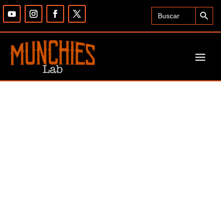
Search Button
Search
for: