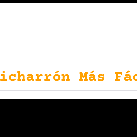
icharrón Más Fá