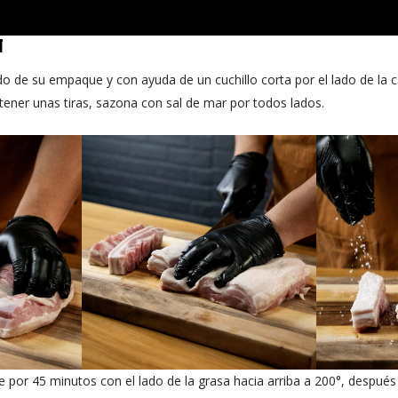
N
do de su empaque y con ayuda de un cuchillo corta por el lado de la c
tener unas tiras, sazona con sal de mar por todos lados.
ire por 45 minutos con el lado de la grasa hacia arriba a 200°, despué