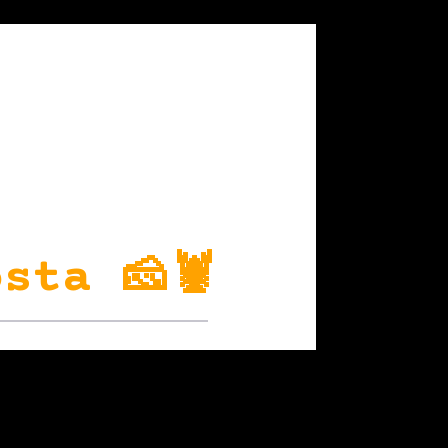
sta 🧀🦞