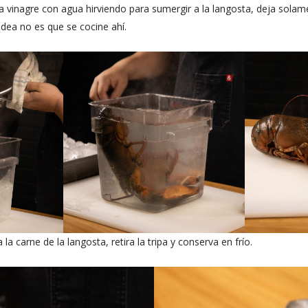
 vinagre con agua hirviendo para sumergir a la langosta, deja solam
 idea no es que se cocine ahí.
a carne de la langosta, retira la tripa y conserva en frío.