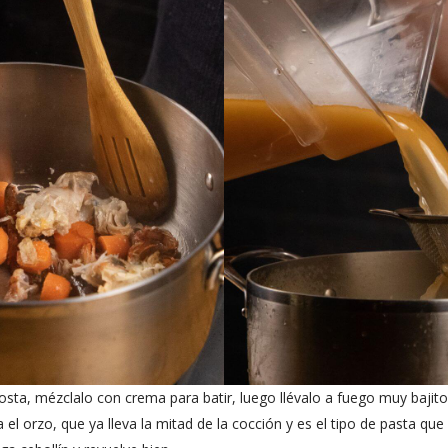
gosta, mézclalo con crema para batir, luego llévalo a fuego muy baji
 el orzo, que ya lleva la mitad de la cocción y es el tipo de pasta qu