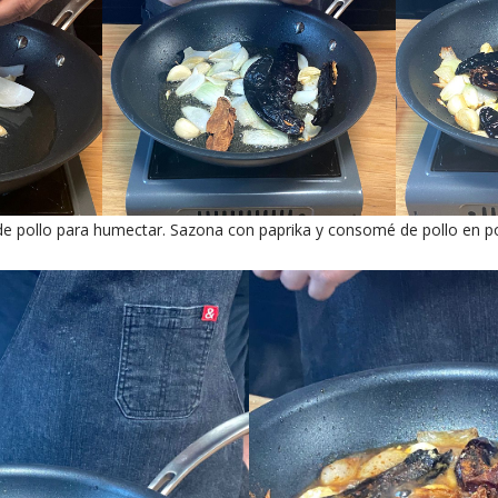
e pollo para humectar. Sazona con paprika y consomé de pollo en po