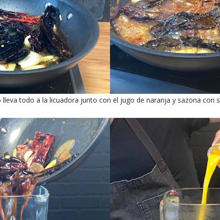
o lleva todo a la licuadora junto con el jugo de naranja y sazona con s