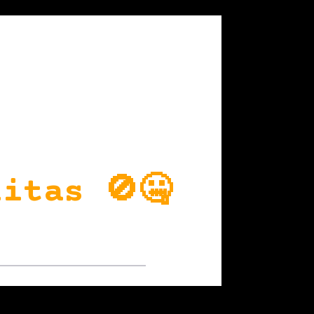
itas 🚫🤐