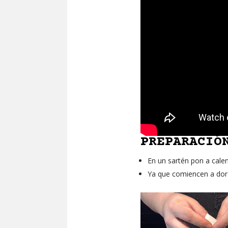
PREPARACIÓ
En un sartén pon a calent
Ya que comiencen a dorars