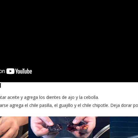
N
ar aceite y agrega los dientes de ajo y la cebolla.
e agrega el chile pasilla, el guajillo y el chile chipotle. Deja dorar 