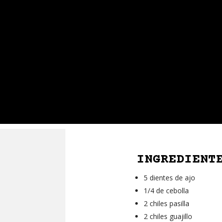
INGREDIENT
5 dientes de ajo
1/4 de cebolla
2 chiles pasilla
2 chiles guajillo