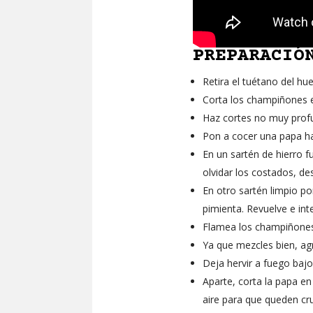
PREPARACIÓ
Retira el tuétano del hu
Corta los champiñones 
Haz cortes no muy profun
Pon a cocer una papa h
En un sartén de hierro f
olvidar los costados, de
En otro sartén limpio p
pimienta. Revuelve e in
Flamea los champiñones 
Ya que mezcles bien, agr
Deja hervir a fuego baj
Aparte, corta la papa e
aire para que queden cru