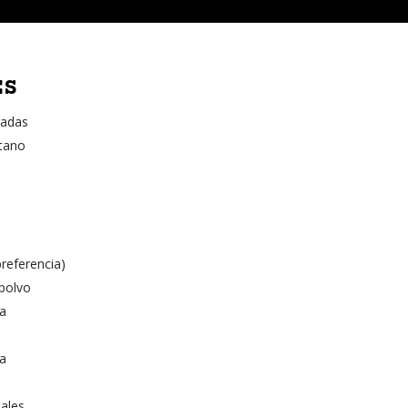
ES
gadas
étano
referencia)
 polvo
ka
a
tales