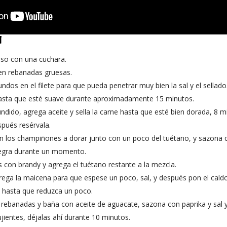
N
eso con una cuchara.
en rebanadas gruesas.
dos en el filete para que pueda penetrar muy bien la sal y el sellado
asta que esté suave durante aproximadamente 15 minutos.
undido, agrega aceite y sella la carne hasta que esté bien dorada, 8 m
spués resérvala.
on los champiñones a dorar junto con un poco del tuétano, y sazona c
tegra durante un momento.
con brandy y agrega el tuétano restante a la mezcla.
ega la maicena para que espese un poco, sal, y después pon el caldo 
o hasta que reduzca un poco.
n rebanadas y baña con aceite de aguacate, sazona con paprika y sal 
jientes, déjalas ahí durante 10 minutos.