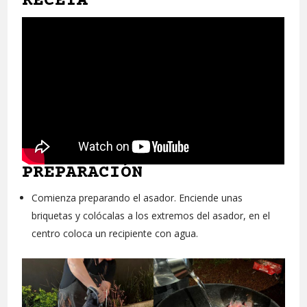
RECETA
PREPARACIÓN
Comienza preparando el asador. Enciende unas
briquetas y colócalas a los extremos del asador, en el
centro coloca un recipiente con agua.