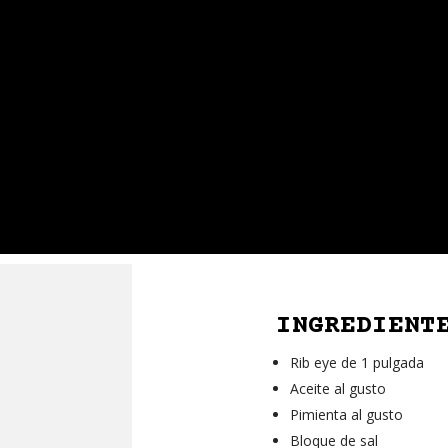
INGREDIENT
Rib eye de 1 pulgada
Aceite al gusto
Pimienta al gusto
Bloque de sal