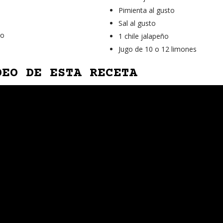
Pimienta al gusto
Sal al gusto
co
1 chile jalapeño
Jugo de 10 o 12 limones
DEO DE ESTA RECETA