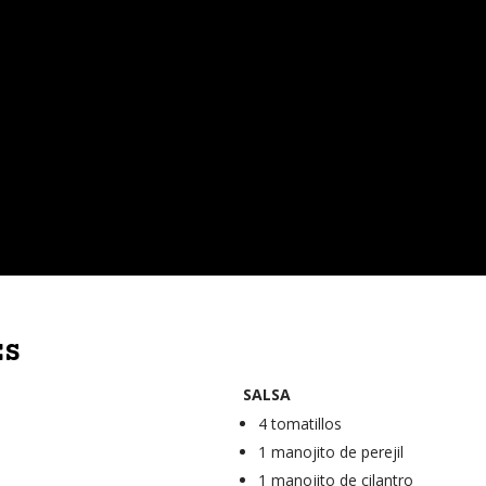
ES
SALSA
4 tomatillos
1 manojito de perejil
1 manojito de cilantro