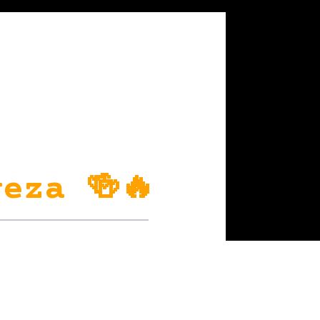
eza 🍻🔥