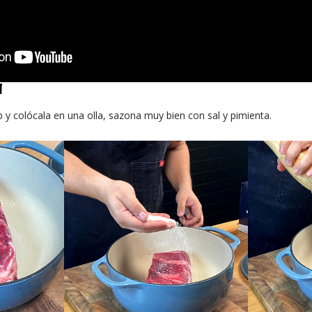
N
ib y colócala en una olla, sazona muy bien con sal y pimienta.