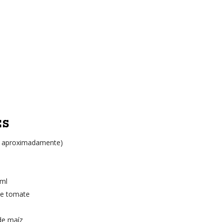
ES
 kg aproximadamente)
 ml
de tomate
de maíz