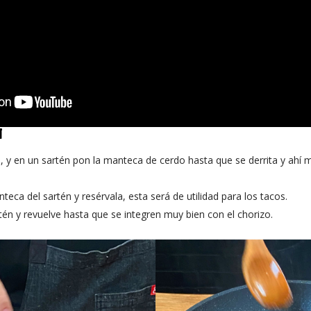
N
as, y en un sartén pon la manteca de cerdo hasta que se derrita y ahí
teca del sartén y resérvala, esta será de utilidad para los tacos.
artén y revuelve hasta que se integren muy bien con el chorizo.