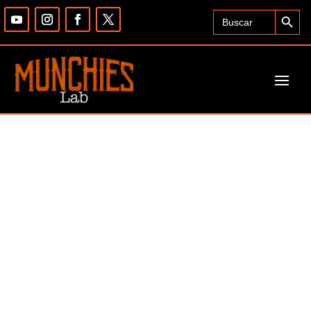
Search Button
Search
for: