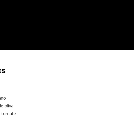
ES
ano
e oliva
e tomate