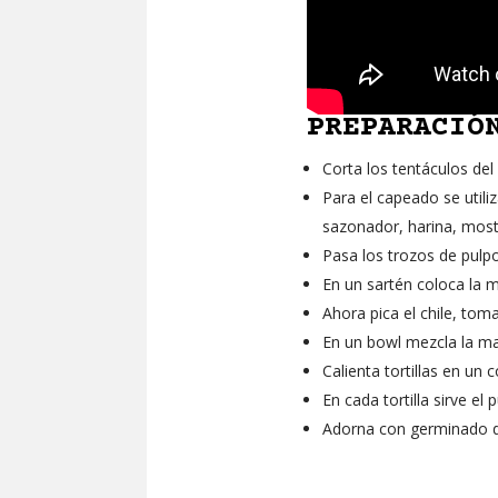
PREPARACIÓ
Corta los tentáculos del
Para el capeado se util
sazonador, harina, most
Pasa los trozos de pulpo 
En un sartén coloca la m
Ahora pica el chile, toma
En un bowl mezcla la m
Calienta tortillas en u
En cada tortilla sirve e
Adorna con germinado de