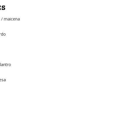
ES
z / maicena
rdo
lantro
esa