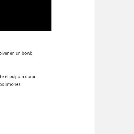
olver en un bowl;
e el pulpo a dorar.
los limones.