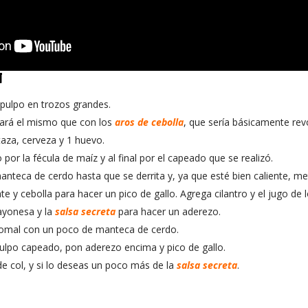
N
 pulpo en trozos grandes.
izará el mismo que con los
aros de cebolla
, que sería básicamente rev
aza, cerveza y 1 huevo.
por la fécula de maíz y al final por el capeado que se realizó.
anteca de cerdo hasta que se derrita y, ya que esté bien caliente, met
te y cebolla para hacer un pico de gallo. Agrega cilantro y el jugo de 
ayonesa y la
salsa secreta
para hacer un aderezo.
n comal con un poco de manteca de cerdo.
l pulpo capeado, pon aderezo encima y pico de gallo.
 col, y si lo deseas un poco más de la
salsa secreta
.